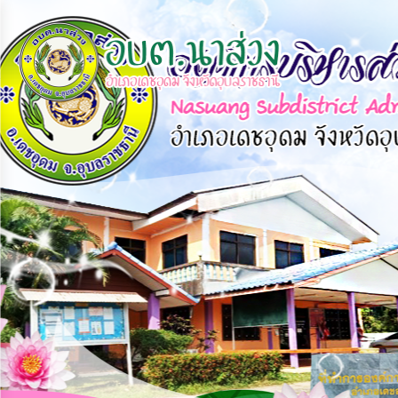
×
หน้า
close
หลัก
ข้อมูล
พื้น
ฐาน
บุคลากร
แผน
ยุทธศาสตร์
ข่าวสาร