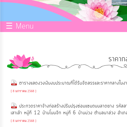
กิจการ
สภา
☰ Menu
บริการ
ข้อมูล
ราคาก
ITA
e-
ตารางแสดงวงเงินงบประมาณที่ได้รับจัดสรรและราคากลางในงาน
Service
[ 8 มกราคม 2568 ]
Q&A
ประกวดราคาจ้างก่อสร้างปรับปรุงซ่อมแซมถนนลาดยาง รหัสสา
เสาเล้า หมู้ที่ 12 บ้านโนนจิก หมู่ที่ 6 บ้านม่วง ตำบลนาส่วง อำเ
การ
[ 8 มกราคม 2568 ]