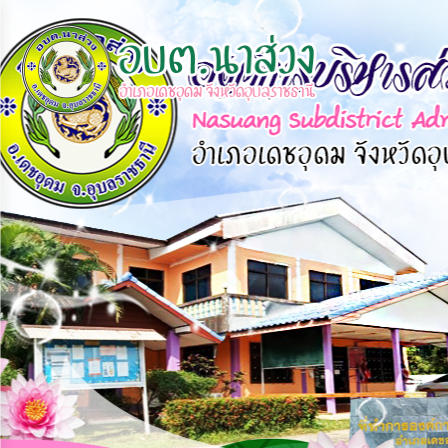
×
หน้า
close
หลัก
ข้อมูล
พื้น
ฐาน
บุคลากร
แผน
ยุทธศาสตร์
ข่าวสาร