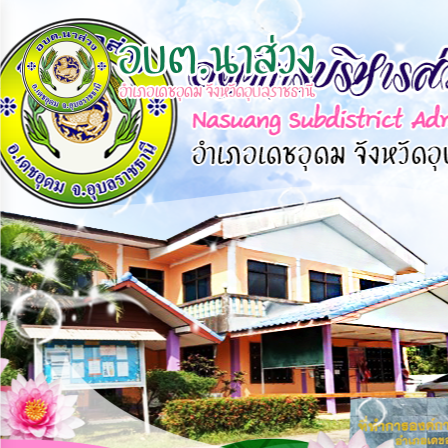
×
หน้า
close
หลัก
ข้อมูล
พื้น
ฐาน
บุคลากร
แผน
ยุทธศาสตร์
ข่าวสาร