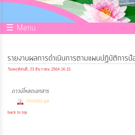
กิจการ
สภา
☰ Menu
บริการ
ข้อมูล
รายงานผลการดำเนินการตามแผนปฏิบัติการป
ITA
วันพฤหัสบดี, 23 ธันวาคม 2564 16:15
e-
ดาวน์โหลดเอกสาร
Service
(1233 Downloads)
ITA41002.pdf
Q&A
back to top
การ