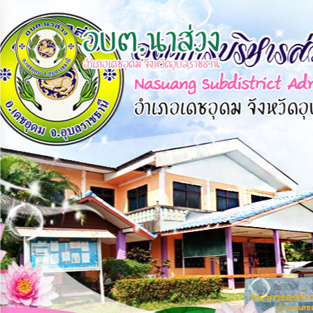
×
หน้า
close
หลัก
ข้อมูล
พื้น
ฐาน
บุคลากร
แผน
ยุทธศาสตร์
ข่าวสาร