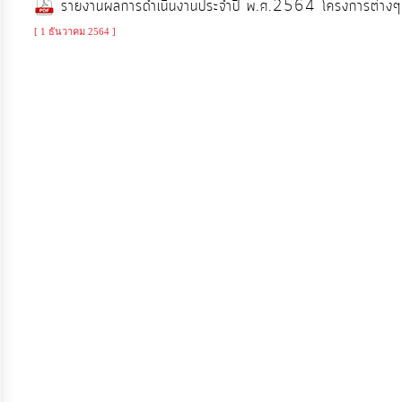
รายงานผลการดำเนินงานประจำปี พ.ศ.2564 โครงการต่าง
จัดการ
ความ
[ 1 ธันวาคม 2564 ]
รู้
การ
ดำเนิน
งาน
การ
ให้
บริการ
แผนการ
ใช้
จ่าย
งบ