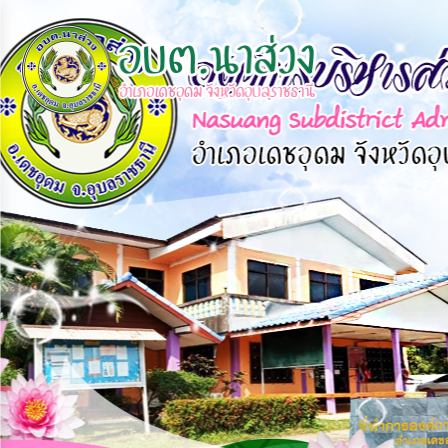
×
หน้า
close
หลัก
ข้อมูล
พื้น
ฐาน
บุคลากร
แผน
ยุทธศาสตร์
ข่าวสาร