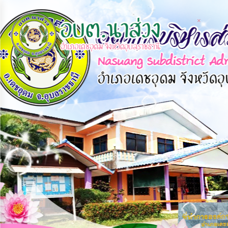
×
×
หน้า
close
หลัก
ข้อมูล
พื้น
ฐาน
บุคลากร
แผน
ยุทธศาสตร์
ข่าวสาร