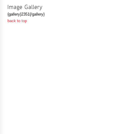
Image Gallery
{gallery}2351{/gallery}
การ
back to top
เงิน
การ
คลัง
แผนการ
ป้องกัน
การ
ทุจริต
การ
ดำเนิน
การ
เพื่อ