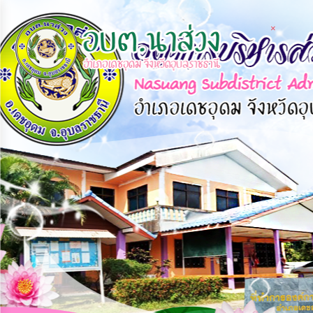
×
×
×
หน้า
close
หลัก
ข้อมูล
พื้น
ฐาน
บุคลากร
แผน
ยุทธศาสตร์
ข่าวสาร