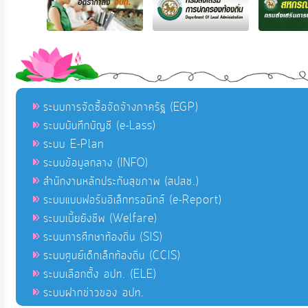
ระบบการจัดซื้อจัดจ้างภาครัฐ (EGP)
ระบบบันทึกบัญชี (e-Lass)
ระบบ E-Plan
ระบบข้อมูลกลาง (INFO)
สำนักงานหลักประกันสุขภาพ (สปสช.)
ระบบแบบฟอร์มอิเล็กทรอนิกส์ (e-Report)
ระบบเบี้ยยังชีพ (Welfare)
ระบบการศึกษาท้องถิ่น (SIS)
ระบบศูนย์เด็กเล็กท้องถิ่น (CCIS)
ระบบเลือกตั้ง อปท. (ELE)
ระบบฝากข่าวของ อปท.