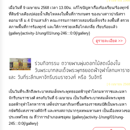
[ 9 เมษายน 2568
เมื่อวันที่ 9 เมษายน 2568 เวลา 13.00น. แก้ไขปัญหาเรื่องร้องเรียน/ร้องทุกข์
ที่ดินข้างเคียงปล่อยน้ำเสียไหลลงในพื้นที่การเกษตร ของนางสาวปาณิสรา
ดอกมาลี ม.4 บ้านเสาเล้า คณะกรรมการตรวจสอบข้อเท็จจริง ลงพื้นที่ ตรวจ
สภาพพื้นที่การร้องทุกข์ และให้การช่วยเหลือไกล่เกลี่ย เรียบร้อยแล้ว
{gallery}activity-1/rung/01/rung-246:::0:0{/gallery}
ดูรายละเอียด >>
ร่วมกิจกรรม ถวายพานพุ่มดอกไม้สดเนื่องใน
วันพระบาทสมเด็จพระพุทธยอดฟ้าจุฬาโลกมหาราช
และ วันที่ระลึกมหาจักรีบรมราชวงศ์ หรือ วันจักรี
[ 6 เมษายน 2568
เป็นวันที่ระลึกถึงพระบาทสมเด็จพระพุทธยอดฟ้าจุฬาโลกมหาราชและมหา
จักรีบรมราชวงศ์ ตรงกับวันที่ 6 เมษายน เป็นวันที่พระบาทสมเด็จพระพุทธ
ยอดฟ้าจุฬาโลกหาราช เสด็จปราบดาภิเษกขึ้นครองราชสมบัติเป็นพระมหา
กษัตริย์แห่งราชวงศ์จักรี และทรงสถาปนากรุงเทพมหานคร เป็นเมืองหลวงขอ
ประเทศไทย ณ ที่ว่าการอำเภอเดชอุดม {gallery}activity-1/rung/01/rung-
245:::0:0{/gallery}