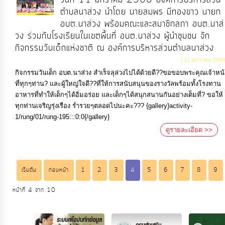
ตำบลนาส่วง นำโดย นายสมพร มีทองขาว นายก
อบต.นาส่วง พร้อมคณะและสมาชิกสภา อบต.นาส่
วง ร่วมกับโรงเรียนในเขตพื้นที่ อบต.นาส่วง ผู้นำชุมชน จัก
กิจกรรมวันเด็กแห่งชาติ ณ องค์การบริหารส่วนตำบลนาส่วง
[ 11 มกราคม 2568
กิจกรรมวันเด็ก อบต.นาส่วง สำเร็จลุล่วงไปได้ด้วยดี??ขอขอบพระคุณเจ้าหน้
ที่ทุกๆท่าน? และผู้ใหญ่ใจดี??ที่ให้การสนับสนุนของรางวัลพร้อมทั้งโรงทาน
อาหารที่ทำให้เด็กๆได้อิ่มอร่อย และเด็กๆได้สนุกสนานกันอย่างเต็มที่? ขอให้
ทุกท่านเจริญรุ่งเรือง ร่ำรวยๆตลอดไปนะคะ??? {gallery}activity-
1/rung/01/rung-195:::0:0{/gallery}
ดูรายละเอียด >>
เริ่มต้น
ก่อนหน้า
1
2
3
4
5
6
7
8
9
หน้าที่ 4 จาก 10