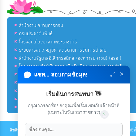
สำนักงานเลขานุการกรม
กรมประชาสัมพันธ์
โครงอันเนื่องมาจากพระราชดำริ
ระบบสารสนเทศภูมิศาสตร์ด้านการจัดการน้ำเสีย
สำนักงานรัฐบาลอิเล็กทรอนิกส์ (องค์การมหาชน) (สรอ.)
โครงการอนุรักษ์พันธุกรรมพืชอันเนื่องมาจากพระราชดำริ
×
คลังข่าวมหาไทย
แชท... สอบถามข้อมูล!
คู่มือตาม พ.ร.บ.อำนวยความสดวกฯ
ฐานข้อมูลหน่วยงานภาครัฐ (INFO)
เริ่มต้นการสนทนา 👋
ศูนย์คุ้มครองผู้ใช้บริการทางการเงิน ศคง.
กรุณากรอกชื่อของคุณเพื่อเริ่มแชทกับเจ้าหน้าที่
ศูนย์อำนวยการบริหารจังหวัดชายแดนภาคใต้ ศอ.บต.
(เฉพาะในวันเวลาราชการ)
ลิขสิทธิ์ © 2022-2023 องค์การบริหารส่วนตำบลนาส่วง. ขอสงวนไว้ซึ่งสิทธ