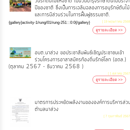
วันรักต้นไม้แห่งชาติ เป็นวันบำรุงรักษาต้นไม้ประจำ
ปีของชาติ ซึ่งเป็นการเฉลิมฉลองการอนุรักษ์ต้นไม้
และการมีส่วนร่วมในการฟื้นฟูธรรมชาติ.
การ
[ 19 พฤษภาคม 2568
{gallery}activity-1/rung/01/rung-251:::0:0{/gallery}
เงิน
ดูรายละเอียด >>
การ
คลัง
อบต.นาส่วง ขอประชาสัมพันธ์เชิญประชาชนเข้า
แผนการ
ร่วมโครงการอาสาสมัครท้องถิ่นรักษ์โลก (อถล.)
(ตุลาคม 2567 - ธันวาคม 2568 )
ป้องกัน
การ
[ 1 ตุลาคม 2567
ดูรายละเอียด >>
ทุจริต
การ
มาตรการประหยัดพลังงานขององค์การบริหารส่ว
ดำเนิน
ตำบลนาส่วง
การ
[ 7 กุมภาพันธ์ 2567
เพื่อ