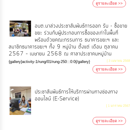
ป้องกัน
ดูรายละเอียด >>
การ
ทุจริต
อบต.นาส่วงประชาสัมพันธ์การออก รับ - ซื้อขาย
ขยะ ร่วมกับผู้ประกอบการซื้อของเก่าในพื้นที่
มาตรการ
พร้อมด้วยคณะกรรมการ ธนาคารขยะฯ และ
ภายใน
สมาชิกธนาคารขยะฯ ทั้ง 9 หมู่บ้าน ตั้งแต่ เดือน ตุลาคม
ป้องกัน
2567 – เมษายน 2568 ณ ศาลาประชาคมหมู่บ้าน
การ
[ 3 เมษายน 2568
{gallery}activity-1/rung/01/rung-250:::0:0{/gallery}
ทุจริต
ดูรายละเอียด >>
การ
ประชาสัมพันธ์การให้บริการผ่านทางช่องทาง
ส่ง
ออนไลน์ (E-Service)
เสริม
[ 1 มกราคม 2567
ความ
โปร่งใส
ดูรายละเอียด >>