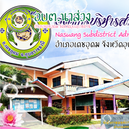
×
หน้า
close
หลัก
ข้อมูล
พื้น
ฐาน
บุคลากร
แผน
ยุทธศาสตร์
ข่าวสาร