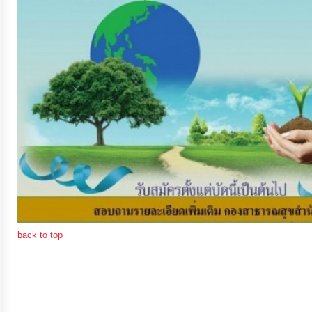
จัดการ
ความ
รู้
การ
ดำเนิน
งาน
การ
ให้
บริการ
back to top
แผนการ
ใช้
จ่าย
งบ