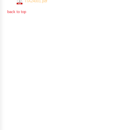
(1067 Downloads)
ITA24001.pdf
จัดการ
ความ
back to top
รู้
การ
ดำเนิน
งาน
การ
ให้
บริการ
แผนการ
ใช้
จ่าย
งบ