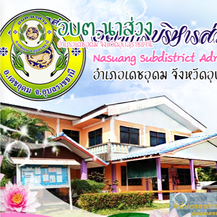
×
หน้า
close
หลัก
ข้อมูล
พื้น
ฐาน
บุคลากร
แผน
ยุทธศาสตร์
ข่าวสาร