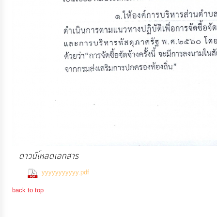
การ
เงิน
การ
คลัง
แผนการ
ป้องกัน
การ
ทุจริต
ดาวน์โหลดเอกสาร
การ
(53 Downloads)
yyyyyyyyyyy.pdf
ดำเนิน
back to top
การ
เพื่อ