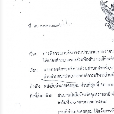
จัดการ
ความ
รู้
การ
ดำเนิน
งาน
การ
ให้
บริการ
แผนการ
ใช้
จ่าย
งบ