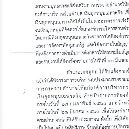
ประมาณ
ประจำ
ปี
การ
บริหาร
และ
พัฒนา
ทรัพยากร
บุคคล
การ
จัด
ซื้อ
จัด
จ้าง