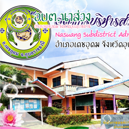
×
หน้า
close
หลัก
ข้อมูล
พื้น
ฐาน
บุคลากร
แผน
ยุทธศาสตร์
ข่าวสาร