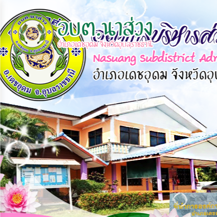
×
หน้า
close
หลัก
ข้อมูล
พื้น
ฐาน
บุคลากร
แผน
ยุทธศาสตร์
ข่าวสาร