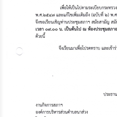
ประมาณ
ประจำ
ปี
การ
บริหาร
และ
พัฒนา
ทรัพยากร
บุคคล
การ
จัด
ซื้อ
จัด
จ้าง