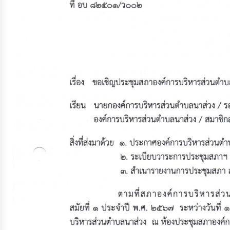
จัดการ
ความ
รู้
การ
ดำเนิน
งาน
การ
ให้
บริการ
แผนการ
ใช้
จ่าย
งบ