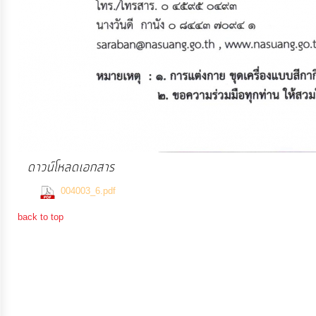
การ
เงิน
การ
คลัง
แผนการ
ป้องกัน
ดาวน์โหลดเอกสาร
การ
(581 Downloads)
004003_6.pdf
ทุจริต
back to top
การ
ดำเนิน
การ
เพื่อ