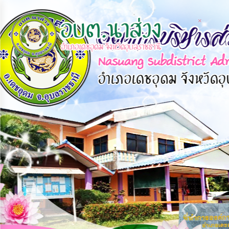
×
×
หน้า
close
หลัก
ข้อมูล
พื้น
ฐาน
บุคลากร
แผน
ยุทธศาสตร์
ข่าวสาร