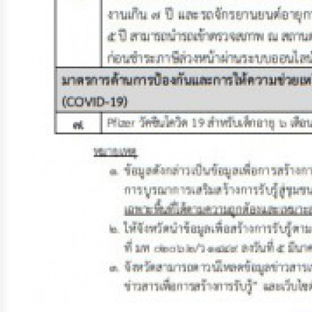
ประมาณ
ประจำ
ปี
การ
บริหาร
และ
พัฒนา
ทรัพยากร
บุคคล
การ
จัด
ซื้อ
จัด
จ้าง