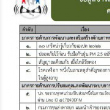
จัดการ
ความ
รู้
การ
ดำเนิน
งาน
การ
ให้
บริการ
แผนการ
ใช้
จ่าย
งบ