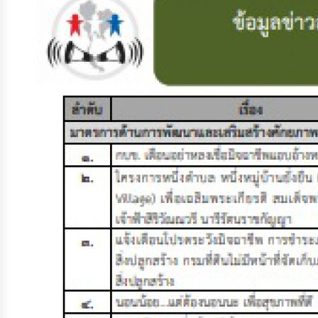
จัดการ
ความ
รู้
การ
ดำเนิน
งาน
การ
ให้
บริการ
แผนการ
ใช้
จ่าย
งบ