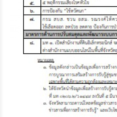
ประมาณ
ประจำ
ปี
การ
บริหาร
และ
พัฒนา
ทรัพยากร
บุคคล
การ
จัด
ซื้อ
จัด
จ้าง