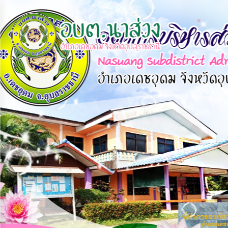
×
×
หน้า
close
หลัก
ข้อมูล
พื้น
ฐาน
บุคลากร
แผน
ยุทธศาสตร์
ข่าวสาร