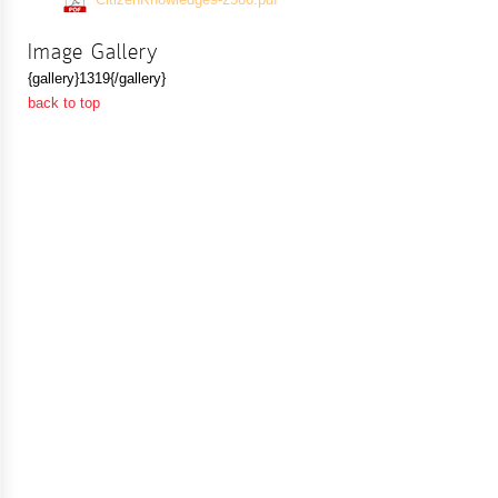
ป้องกัน
การ
Image Gallery
ทุจริต
{gallery}1319{/gallery}
back to top
มาตรการ
ภายใน
ป้องกัน
การ
ทุจริต
การ
ส่ง
เสริม
ความ
โปร่งใส