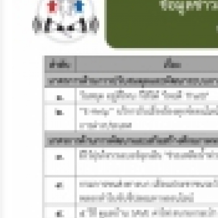
จัดการ
ความ
รู้
การ
ดำเนิน
งาน
การ
ให้
บริการ
แผนการ
ใช้
จ่าย
งบ