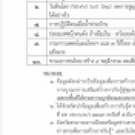
ประมาณ
ประจำ
ปี
การ
บริหาร
และ
พัฒนา
ทรัพยากร
บุคคล
การ
จัด
ซื้อ
จัด
จ้าง