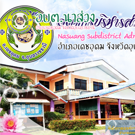
×
×
หน้า
close
หลัก
ข้อมูล
พื้น
ฐาน
บุคลากร
แผน
ยุทธศาสตร์
ข่าวสาร