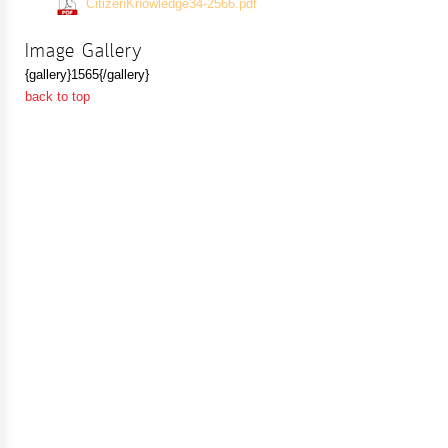
(715 Downloads)
ป้องกัน
CitizenKnowledge34-2566.pdf
การ
Image Gallery
ทุจริต
{gallery}1565{/gallery}
back to top
มาตรการ
ภายใน
ป้องกัน
การ
ทุจริต
การ
ส่ง
เสริม
ความ
โปร่งใส