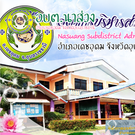
×
หน้า
close
หลัก
ข้อมูล
พื้น
ฐาน
บุคลากร
แผน
ยุทธศาสตร์
ข่าวสาร