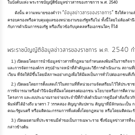
จัดการ
ในบังคับแห่ง พระราชบัญญัติข้อมูลข่าวสารของราชการ พ.ศ. 2540
ความ
“ข้อมูลข่าวสารของราชการ”
ดังนั้น ความหมายของคำว่า
จึงให้ความส
รู้
ครอบครองหรือควบคุมดูแลของหน่วยงานของรัฐหรือไม่ ทั้งนี้โดยไม่ต้องคำนึงถึง
กับการดำเนินการของรัฐ หรือเกี่ยวข้อกับบุคคลหรือเอกชนใดๆ ก็ได้
ประชาชนจะเข้าถึงข้อมูลข่าวสารของราชการได้อย่างไร ?
การ
ดำเนิน
พระราชบัญญัติข้อมูลข่าวสารของราชการ พ.ศ. 2540 กำหนดว
งาน
1.) เปิดเผยโดยการนำข้อมูลข่าวสารที่กฎหมายกำหนดลงพิมพ์ในราชกิจจานุเบกษ
และการจัดการองค์กร สรุปอำนาจหน้าที่สำคัญและวิธีการดำเนินงาน สถานที่ติด
การ
เวียน ที่จัดให้มีขึ้นโดยมีสภาพอย่างกฎเพื่อให้มีผลเป็นการทั่วไปต่อเอกชนท
ให้
2.) เปิดเผยโดยการตั้งแสดงไว้ในสถานที่ที่หน่วยงานจัดเตรียมไว้ให้ประชาชน
บริการ
การพิจารณาหรือคำวินิจฉัยที่มีผลโดยตรงต่อเอกชน นโยบายหรือการตีความห
โครงการ และงบประมาณรายจ่ายประจำปีที่กำลังดำเนินการคู่มือคำสั่งเกี่ยวกับวิ
พิมพ์ที่ได้อ้างถึง มาตรา 7 วรรคสอง สัญญาสัมปทาน สัญญาที่มีลักษณะเป็
แผนการ
คณะรัฐมนตรี หรือมติคณะกรรมการที่แต่งตั้งโดยกฎหมาย หรือโดยมติคณะร
ใช้
3.) เปิดเผยตามที่ประชาชนมีคำขอเป็นการเฉพาะราย ซึ่งข้อมูลข่าวสารที่จะขอใ
จ่าย
กล่าวข้างต้น
งบ