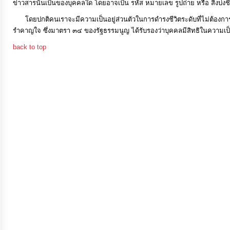
ข่าวสารนั้นเป็นของบุคคลใด โดยอาจเป็น รหัส หมายเลข รูปถ่าย หรือ สิ่งบ่งชี้อ
โดยปกติคนเราจะมีความเป็นอยู่ส่วนตัวในการดำรงชีวิตระดับที่ไม่ต้องการใ
การ
รำคาญใจ ซึ่งมาตรา ๓๔ ของรัฐธรรมนูญ ได้รับรองว่าบุคคลมีสิทธิในความเป็นอย
เงิน
back to top
การ
คลัง
แผนการ
ป้องกัน
การ
ทุจริต
การ
ดำเนิน
การ
เพื่อ