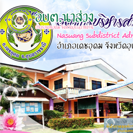
×
หน้า
close
หลัก
ข้อมูล
พื้น
ฐาน
บุคลากร
แผน
ยุทธศาสตร์
ข่าวสาร