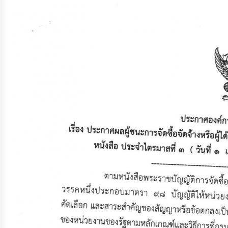
จัดการ
ความ
รู้
การ
ดำเนิน
งาน
การ
ให้
บริการ
แผนการ
ใช้
จ่าย
งบ