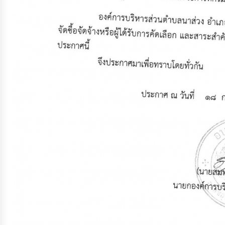
ประมาณ
ประจำ
ปี
การ
บริหาร
และ
พัฒนา
ทรัพยากร
บุคคล
การ
จัด
ซื้อ
จัด
จ้าง