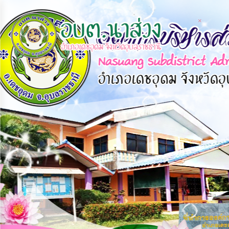
×
×
หน้า
close
หลัก
ข้อมูล
พื้น
ฐาน
บุคลากร
แผน
ยุทธศาสตร์
ข่าวสาร