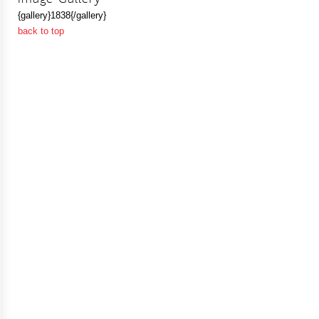
ป้องกัน
{gallery}1838{/gallery}
การ
back to top
ทุจริต
มาตรการ
ภายใน
ป้องกัน
การ
ทุจริต
การ
ส่ง
เสริม
ความ
โปร่งใส