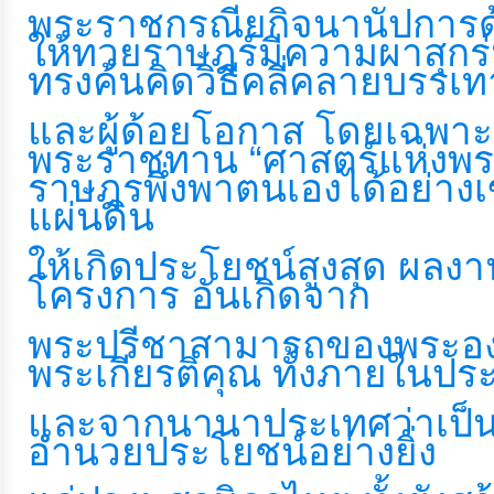
ป้องกัน
พระราชกรณียกิจนานัปการด้
การ
ให้ทวยราษฎร์มีความผาสุกร่ม
ทุจริต
ทรงค้นคิดวิธีคลี่คลายบรรเ
และผู้ด้อยโอกาส โดยเฉพาะอ
มาตรการ
พระราชทาน “ศาสตร์แห่งพระ
ภายใน
ราษฎรพึ่งพาตนเองได้อย่างเข
ป้องกัน
แผ่นดิน
การ
ทุจริต
ให้เกิดประโยชน์สูงสุด ผลง
โครงการ อันเกิดจาก
การ
พระปรีชาสามารถของพระองค์
ส่ง
พระเกียรติคุณ ทั้งภายในปร
เสริม
และจากนานาประเทศว่าเป็น
ความ
อำนวยประโยชน์อย่างยิ่ง
โปร่งใส