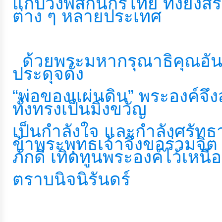
แก่ปวงพสกนิกรไทย ทั้งยังส
ท้อง
ต่าง ๆ หลายประเทศ
ถิ่น
ของ
เรา
  ด้วยพระมหากรุณาธิคุณอัน
ประดุจดั่ง 
ข้อมูล
“พ่อของแผ่นดิน” พระองค์จึ
การ
ทั้งทรงเป็นมิ่งขวัญ 
ติดต่อ
เป็นกำลังใจ และกำลังศรัทธ
ข้าพระพุทธเจ้าจึงขอร่วมจิ
ภักดี เทิดทูนพระองค์ไว้เหน
ตราบนิจนิรันดร์