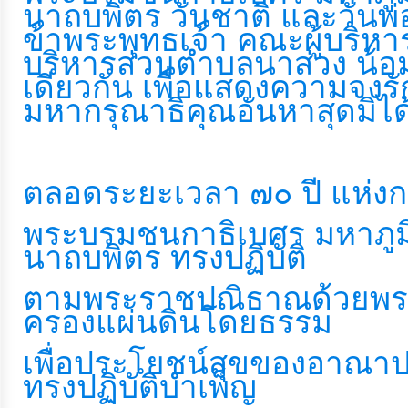
นาถบพิตร วันชาติ และวันพ่
ข้าพระพุทธเจ้า คณะผู้บริห
การ
บริหารส่วนตำบลนาส่วง น้อม
เงิน
เดียวกัน เพื่อแสดงความจงร
การ
มหากรุณาธิคุณอันหาสุดมิได
คลัง
แผนการ
ตลอดระยะเวลา ๗๐ ปี แห่ง
ป้องกัน
พระบรมชนกาธิเบศร มหาภู
การ
นาถบพิตร ทรงปฏิบัติ
ทุจริต
ตามพระราชปณิธาณด้วยพระร
ครองแผ่นดินโดยธรรม
การ
ดำเนิน
เพื่อประโยชน์สุขของอาณาป
การ
ทรงปฏิบัติบำเพ็ญ
เพื่อ