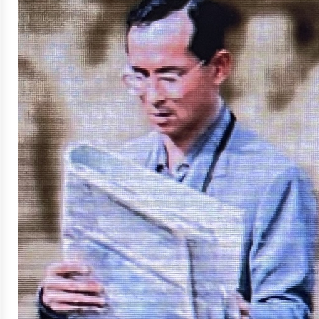
จัดการ
ความ
รู้
การ
ดำเนิน
งาน
การ
ให้
บริการ
แผนการ
ใช้
จ่าย
งบ