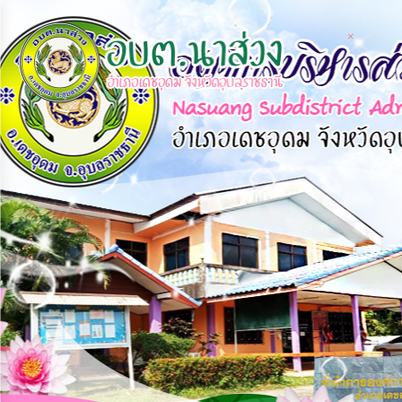
×
×
หน้า
close
หลัก
ข้อมูล
พื้น
ฐาน
บุคลากร
แผน
ยุทธศาสตร์
ข่าวสาร