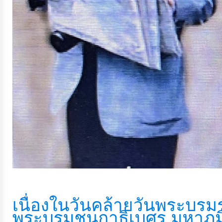
ประมาณ
ประจำ
ปี
การ
บริหาร
และ
พัฒนา
ทรัพยากร
บุคคล
การ
จัด
ซื้อ
เนื่องในวันคล้ายวันพระบ
จัด
พระบรมชนกาธิเบศร มหาภู
จ้าง