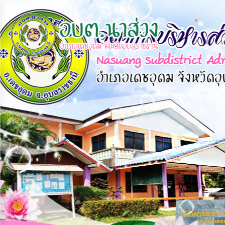
×
×
×
หน้า
close
หลัก
ข้อมูล
พื้น
ฐาน
บุคลากร
แผน
ยุทธศาสตร์
ข่าวสาร