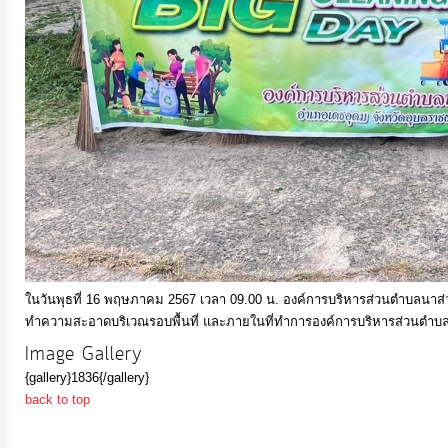
ประมาณ
ประจำ
ปี
การ
บริหาร
และ
พัฒนา
ทรัพยากร
บุคคล
ในวันพุธที่ 16 พฤษภาคม 2567 เวลา 09.00 น. องค์การบริหารส่วนตำบลนาส่
ทำความสะอาดบริเวณรอบพื้นที่ และภายในที่ทำการองค์การบริหารส่วนตำบลนาส่ว
การ
Image Gallery
จัด
{gallery}1836{/gallery}
ซื้อ
back to top
จัด
จ้าง