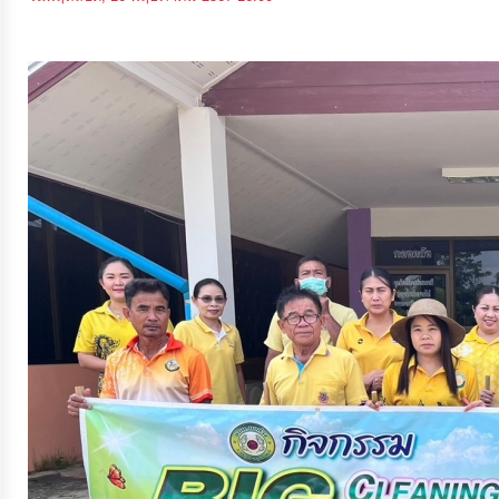
จัดการ
ความ
รู้
การ
ดำเนิน
งาน
การ
ให้
บริการ
แผนการ
ใช้
จ่าย
งบ