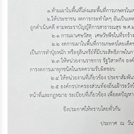
ประมาณ
ประจำ
ปี
การ
บริหาร
และ
พัฒนา
ทรัพยากร
บุคคล
การ
จัด
ซื้อ
จัด
จ้าง