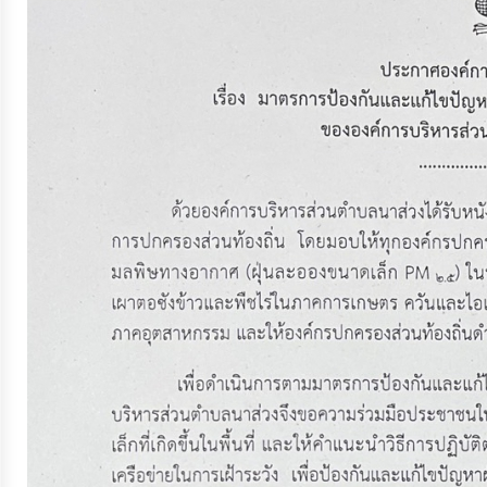
จัดการ
ความ
รู้
การ
ดำเนิน
งาน
การ
ให้
บริการ
แผนการ
ใช้
จ่าย
งบ