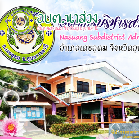
×
หน้า
close
หลัก
ข้อมูล
พื้น
ฐาน
บุคลากร
แผน
ยุทธศาสตร์
ข่าวสาร