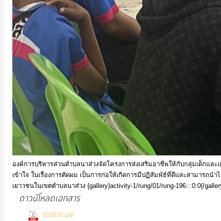
การ
เงิน
การ
คลัง
แผนการ
ป้องกัน
การ
ทุจริต
องค์การบริหารส่วนตำบลนาส่วงจัดโครงการส่งเสริมอาชีพให้กับกลุ่มเด็กและเ
การ
เข้าใจ ในเรื่องการตัดผม เป็นการก่อให้เกิดการมีปฏิสัมพัธ์ที่ดีและสามารถ
ดำเนิน
เยาวชนในเขตตำบลนาส่วง {gallery}activity-1/rung/01/rung-196:::0:0{/galler
การ
ดาวน์โหลดเอกสาร
เพื่อ
(1515 Downloads)
002016.pdf