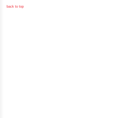
ป้องกัน
back to top
การ
ทุจริต
มาตรการ
ภายใน
ป้องกัน
การ
ทุจริต
การ
ส่ง
เสริม
ความ
โปร่งใส