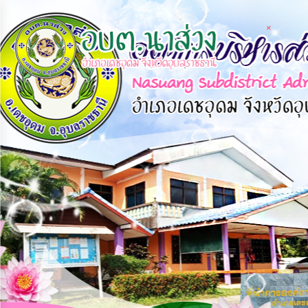
×
×
×
หน้า
close
หลัก
ข้อมูล
พื้น
ฐาน
บุคลากร
แผน
ยุทธศาสตร์
ข่าวสาร