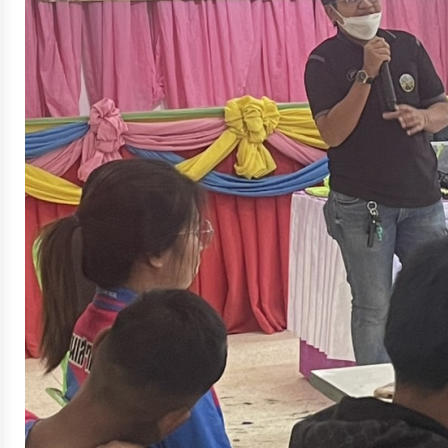
ประมาณ
ประจำ
ปี
การ
บริหาร
และ
พัฒนา
ทรัพยากร
บุคคล
การ
จัด
ซื้อ
จัด
จ้าง