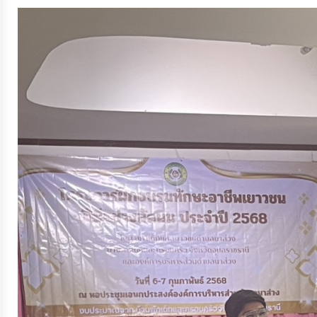
จัดการ
ความ
รู้
การ
ดำเนิน
งาน
การ
ให้
บริการ
แผนการ
ใช้
จ่าย
งบ