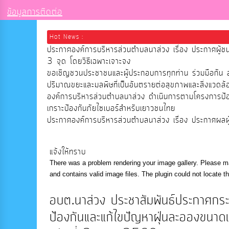
ข้อมูลการติดต่อ
Hot News :
ประกาศองค์การบริหารส่วนตำบลนาส่วง เรื่อง ประกาศผู้ช
3 จุด โดยวิธีเฉพาะเจาะจง
ขอเชิญชวนประชาชนและผู้ประกอบการทุกท่าน ร่วมมือกัน ลด
ปริมาณขยะและมลพิษที่เป็นอันตรายต่อสุขภาพและสิ่งแวดล้อ
องค์การบริหารส่วนตำบลนาส่วง ดำเนินการตามโครงการป
เกราะป้องกันภัยไซเบอร์สำหรับเยาวชนไทย
ประกาศองค์การบริหารส่วนตำบลนาส่วง เรื่อง ประกาศผลผู้ช
แจ้งให้ทราบ
There was a problem rendering your image gallery. Please ma
and contains valid image files. The plugin could not locate t
อบต.นาส่วง ประชาสัมพันธ์ประกาศกร
ป้องกันและแก้ไขปัญหาฝุ่นละอองขนา