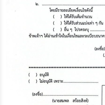
ประมาณ
ประจำ
ปี
การ
บริหาร
และ
พัฒนา
ทรัพยากร
บุคคล
การ
จัด
ซื้อ
จัด
จ้าง