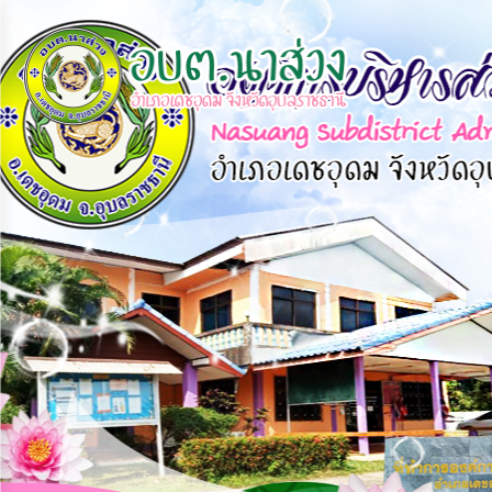
×
หน้า
close
หลัก
ข้อมูล
พื้น
ฐาน
บุคลากร
แผน
ยุทธศาสตร์
ข่าวสาร