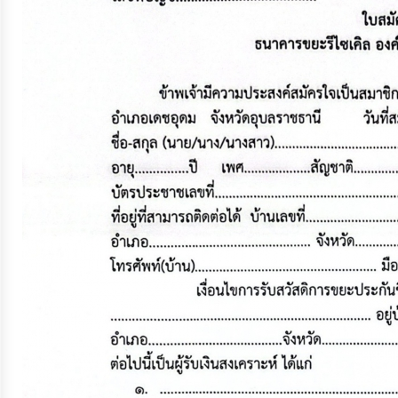
จัดการ
ความ
รู้
การ
ดำเนิน
งาน
การ
ให้
บริการ
แผนการ
ใช้
จ่าย
งบ