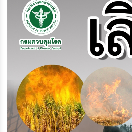
จัดการ
ความ
รู้
การ
ดำเนิน
งาน
การ
ให้
บริการ
แผนการ
ใช้
จ่าย
งบ