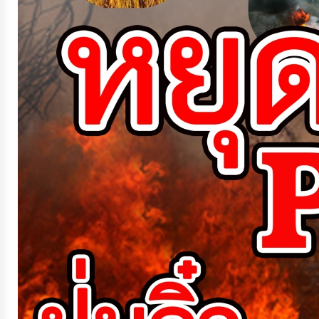
ประมาณ
ประจำ
ปี
การ
บริหาร
และ
พัฒนา
ทรัพยากร
บุคคล
การ
จัด
ซื้อ
จัด
จ้าง