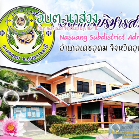
×
×
หน้า
close
หลัก
ข้อมูล
พื้น
ฐาน
บุคลากร
แผน
ยุทธศาสตร์
ข่าวสาร