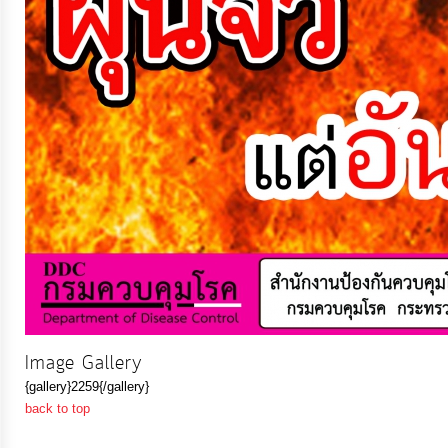
การ
เงิน
การ
คลัง
แผนการ
ป้องกัน
การ
ทุจริต
การ
Image Gallery
ดำเนิน
{gallery}2259{/gallery}
การ
back to top
เพื่อ