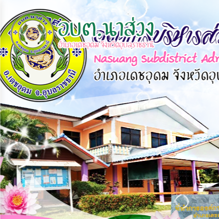
×
หน้า
close
หลัก
ข้อมูล
พื้น
ฐาน
บุคลากร
แผน
ยุทธศาสตร์
ข่าวสาร