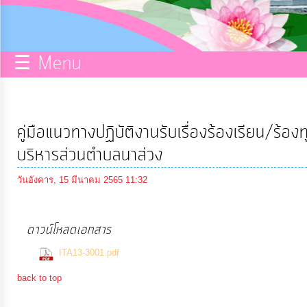
กิจการ
สภา
☰ Menu
บริการ
ข้อมูล
คู่มือแนวทางปฏิบัติงานรับเรื่องร้องเรียน/ร้องท
ITA
บริหารส่วนตำบลนาส่วง
วันอังคาร, 15 มีนาคม 2565 11:32
e-
Service
ดาวน์โหลดเอกสาร
(643 Downloads)
Q&A
ITA13-3001.pdf
back to top
การ