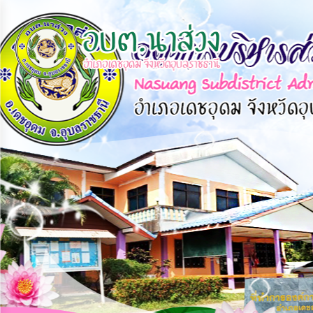
×
หน้า
close
หลัก
ข้อมูล
พื้น
ฐาน
บุคลากร
แผน
ยุทธศาสตร์
ข่าวสาร