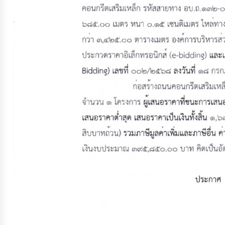
ประมาณ
ประจำ
ปี
การ
บริหาร
และ
พัฒนา
ทรัพยากร
บุคคล
การ
จัด
ซื้อ
จัด
จ้าง