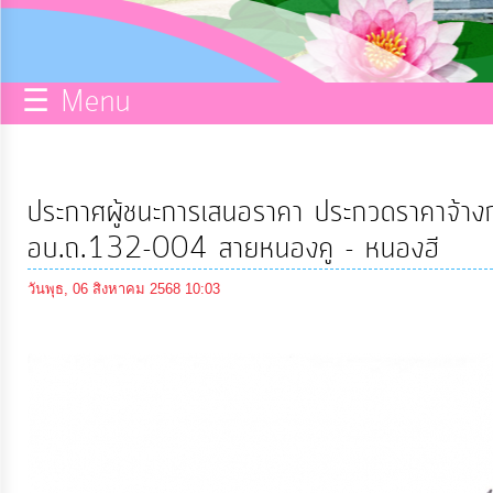
กิจการ
สภา
☰ Menu
บริการ
ข้อมูล
ประกาศผู้ชนะการเสนอราคา ประกวดราคาจ้างก
ITA
อบ.ถ.132-004 สายหนองคู - หนองฮี
วันพุธ, 06 สิงหาคม 2568 10:03
e-
Service
Q&A
การ