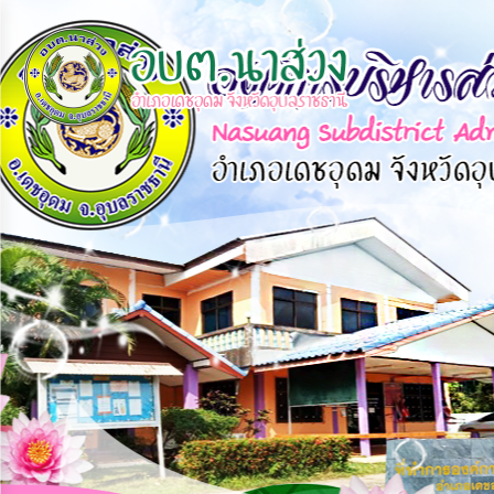
×
หน้า
close
หลัก
ข้อมูล
พื้น
ฐาน
บุคลากร
แผน
ยุทธศาสตร์
ข่าวสาร