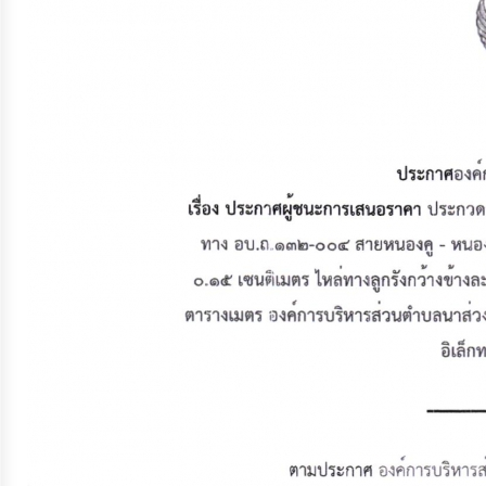
จัดการ
ความ
รู้
การ
ดำเนิน
งาน
การ
ให้
บริการ
แผนการ
ใช้
จ่าย
งบ