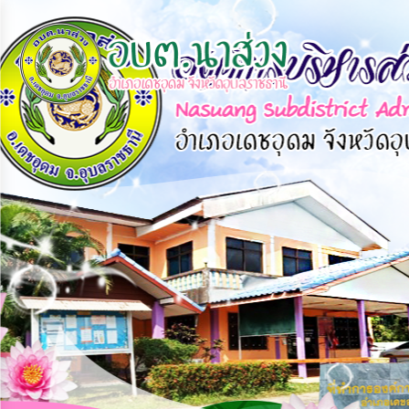
×
หน้า
close
หลัก
ข้อมูล
พื้น
ฐาน
บุคลากร
แผน
ยุทธศาสตร์
ข่าวสาร