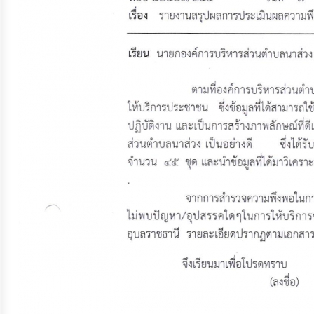
จัดการ
ความ
รู้
การ
ดำเนิน
งาน
การ
ให้
บริการ
แผนการ
ใช้
จ่าย
งบ