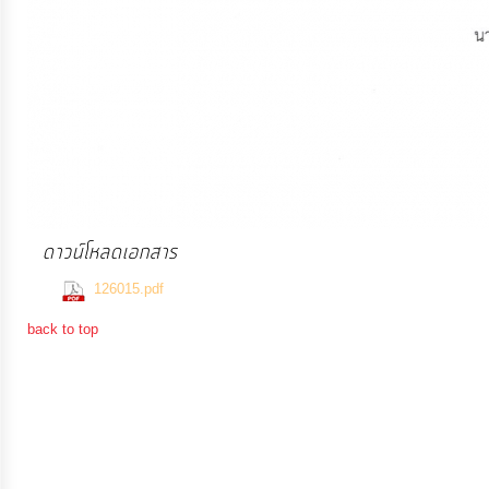
การ
เงิน
การ
คลัง
แผนการ
ป้องกัน
ดาวน์โหลดเอกสาร
การ
(378 Downloads)
126015.pdf
ทุจริต
back to top
การ
ดำเนิน
การ
เพื่อ