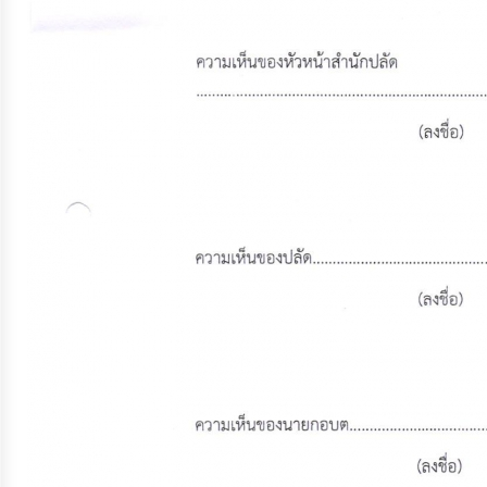
ประมาณ
ประจำ
ปี
การ
บริหาร
และ
พัฒนา
ทรัพยากร
บุคคล
การ
จัด
ซื้อ
จัด
จ้าง