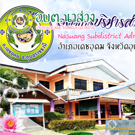
×
หน้า
close
หลัก
ข้อมูล
พื้น
ฐาน
บุคลากร
แผน
ยุทธศาสตร์
ข่าวสาร