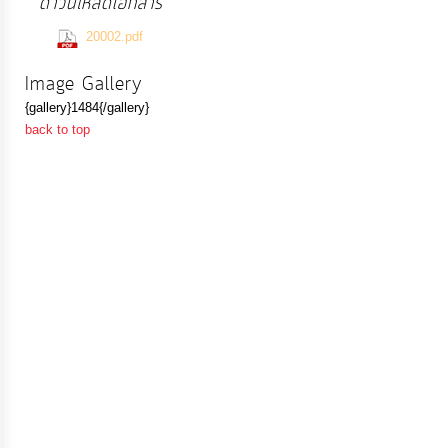
ดาวน์โหลดเอกสาร
ประมาณ
(2533 Downloads)
20002.pdf
ประจำ
ปี
Image Gallery
{gallery}1484{/gallery}
back to top
การ
บริหาร
และ
พัฒนา
ทรัพยากร
บุคคล
การ
จัด
ซื้อ
จัด
จ้าง