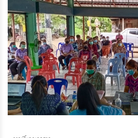
จัดการ
ความ
รู้
การ
ดำเนิน
งาน
การ
ให้
บริการ
แผนการ
ใช้
จ่าย
งบ