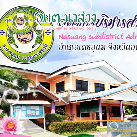
×
×
หน้า
close
หลัก
ข้อมูล
พื้น
ฐาน
บุคลากร
แผน
ยุทธศาสตร์
ข่าวสาร