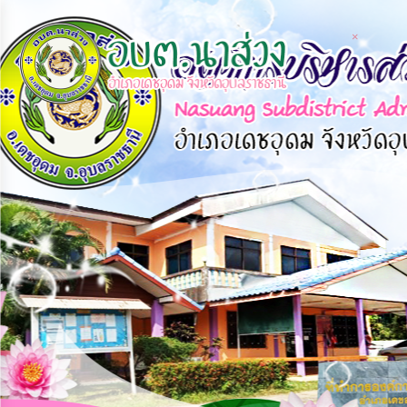
×
×
หน้า
close
หลัก
ข้อมูล
พื้น
ฐาน
บุคลากร
แผน
ยุทธศาสตร์
ข่าวสาร