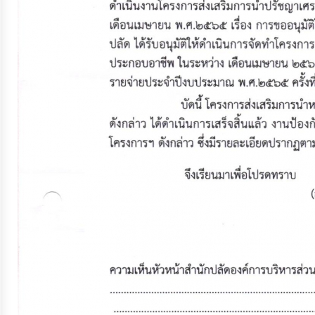
ประมาณ
ประจำ
ปี
การ
บริหาร
และ
พัฒนา
ทรัพยากร
บุคคล
การ
จัด
ซื้อ
จัด
จ้าง