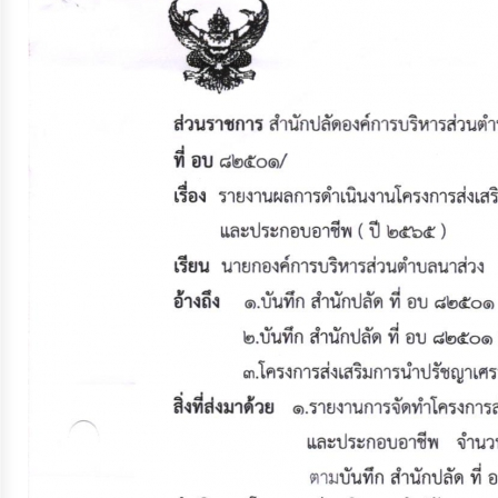
จัดการ
ความ
รู้
การ
ดำเนิน
งาน
การ
ให้
บริการ
แผนการ
ใช้
จ่าย
งบ